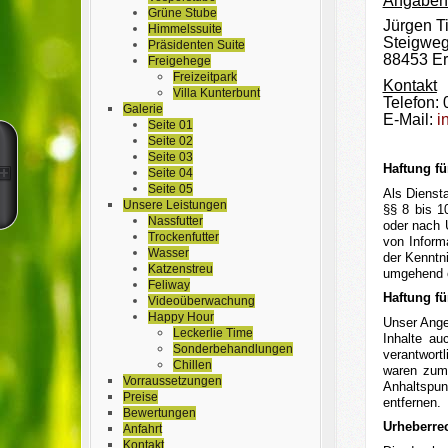
Angaben
Grüne Stube
Jürgen T
Himmelssuite
Steigweg
Präsidenten Suite
88453 Er
Freigehege
Freizeitpark
Kontakt
Villa Kunterbunt
Telefon:
Galerie
E-Mail:
i
Seite 01
Seite 02
Seite 03
Haftung fü
Seite 04
Seite 05
Als Dienst
Unsere Leistungen
§§ 8 bis 1
Nassfutter
oder nach 
Trockenfutter
von Inform
Wasser
der Kenntn
Katzenstreu
umgehend e
Feliway
Haftung fü
Videoüberwachung
Happy Hour
Unser Angeb
Leckerlie Time
Inhalte au
Sonderbehandlungen
verantwort
Chillen
waren zum 
Vorraussetzungen
Anhaltspun
Preise
entfernen.
Bewertungen
Urheberre
Anfahrt
Kontakt