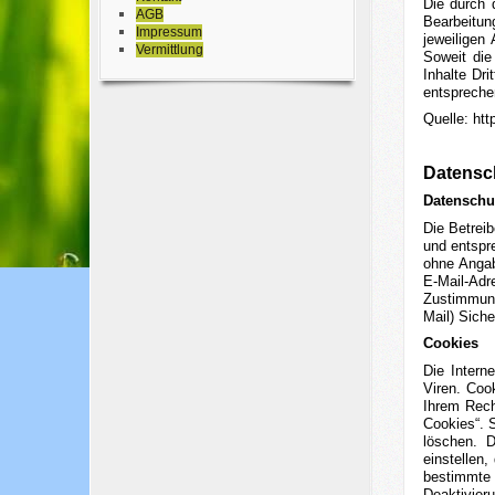
Die durch 
AGB
Bearbeitun
Impressum
jeweiligen
Vermittlung
Soweit die
Inhalte Dr
entspreche
Quelle:
htt
Datensc
Datensch
Die Betrei
und entspr
ohne Angab
E-Mail-Adr
Zustimmung
Mail) Siche
Cookies
Die Intern
Viren. Coo
Ihrem Rech
Cookies“. 
löschen. 
einstellen
bestimmte 
Deaktivieru