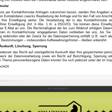
rmular
ns per Kontaktformular Anfragen zukommen lassen, werden Ihre Angaben au
n Kontaktdaten zwecks Bearbeitung der Anfrage und für den Fall von Anschlu
 Ihre Einwilligung weiter. Die Verarbeitung der in das Kontaktformular e
Ihrer Einwilligung (Art. 6 Abs. 1 lit. a DSGVO). Sie können diese Einwilli
 per E-Mail an uns. Die Rechtmäßigkeit der bis zum Widerruf erfolgten Daten
nen im Kontaktformular eingegebenen Daten verbleiben bei uns, bis Sie u
g widerrufen oder der Zweck für die Datenspeicherung entfällt (z.B. nach a
e Bestimmungen – insbesondere Aufbewahrungsfristen – bleiben unberührt.
 Auskunft, Löschung, Sperrung
jederzeit das Recht auf unentgeltliche Auskunft über Ihre gespeicherten pe
eck der Datenverarbeitung sowie ein Recht auf Berichtigung, Sperrung od
 Thema personenbezogene Daten können Sie sich jederzeit unter der im I
echt24
© ALLROUNDER