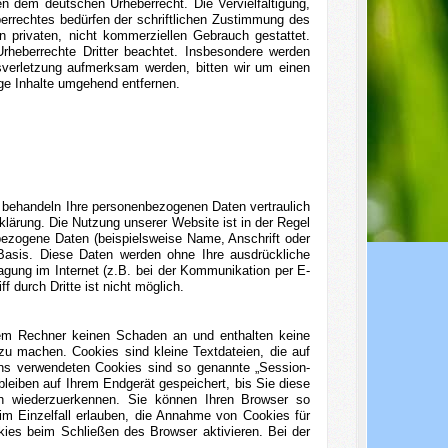
en dem deutschen Urheberrecht. Die Vervielfältigung,
errechtes bedürfen der schriftlichen Zustimmung des
n privaten, nicht kommerziellen Gebrauch gestattet.
Urheberrechte Dritter beachtet. Insbesondere werden
tsverletzung aufmerksam werden, bitten wir um einen
ge Inhalte umgehend entfernen.
r behandeln Ihre personenbezogenen Daten vertraulich
lärung. Die Nutzung unserer Website ist in der Regel
ezogene Daten (beispielsweise Name, Anschrift oder
r Basis. Diese Daten werden ohne Ihre ausdrückliche
agung im Internet (z.B. bei der Kommunikation per E-
 durch Dritte ist nicht möglich.
hrem Rechner keinen Schaden an und enthalten keine
 zu machen. Cookies sind kleine Textdateien, die auf
uns verwendeten Cookies sind so genannte „Session-
eiben auf Ihrem Endgerät gespeichert, bis Sie diese
h wiederzuerkennen. Sie können Ihren Browser so
im Einzelfall erlauben, die Annahme von Cookies für
ies beim Schließen des Browser aktivieren. Bei der