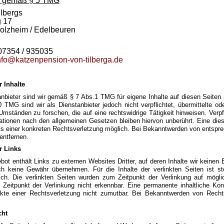
 gemäß § 5 TMG
ilbergs
 17
olzheim / Edelbeuren
 07354 / 935035
nfo@katzenpension-von-tilberga.de
r Inhalte
anbieter sind wir gemäß § 7 Abs.1 TMG für eigene Inhalte auf diesen Seiten
0 TMG sind wir als Dienstanbieter jedoch nicht verpflichtet, übermittelte 
Umständen zu forschen, die auf eine rechtswidrige Tätigkeit hinweisen. Verp
ationen nach den allgemeinen Gesetzen bleiben hiervon unberührt. Eine dies
is einer konkreten Rechtsverletzung möglich. Bei Bekanntwerden von entspre
ntfernen.
r Links
ot enthält Links zu externen Websites Dritter, auf deren Inhalte wir keinen
ch keine Gewähr übernehmen. Für die Inhalte der verlinkten Seiten ist ste
lich. Die verlinkten Seiten wurden zum Zeitpunkt der Verlinkung auf mögli
Zeitpunkt der Verlinkung nicht erkennbar. Eine permanente inhaltliche Kont
kte einer Rechtsverletzung nicht zumutbar. Bei Bekanntwerden von Recht
cht