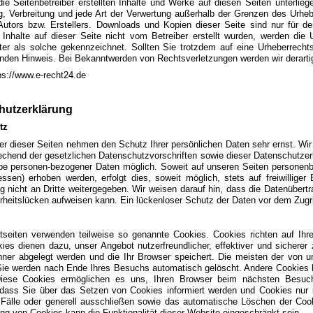
die Seitenbetreiber erstellten Inhalte und Werke auf diesen Seiten unterlieg
g, Verbreitung und jede Art der Verwertung außerhalb der Grenzen des Urheb
 Autors bzw. Erstellers. Downloads und Kopien dieser Seite sind nur für de
 Inhalte auf dieser Seite nicht vom Betreiber erstellt wurden, werden die 
itter als solche gekennzeichnet. Sollten Sie trotzdem auf eine Urheberrech
nden Hinweis. Bei Bekanntwerden von Rechtsverletzungen werden wir derarti
ps://www.e-recht24.de
hutzerklärung
utz
ber dieser Seiten nehmen den Schutz Ihrer persönlichen Daten sehr ernst. Wi
echend der gesetzlichen Datenschutzvorschriften sowie dieser Datenschutzerk
e personen-bezogener Daten möglich. Soweit auf unseren Seiten personenb
essen) erhoben werden, erfolgt dies, soweit möglich, stets auf freiwillige
 nicht an Dritte weitergegeben. Wir weisen darauf hin, dass die Datenübertr
rheitslücken aufweisen kann. Ein lückenloser Schutz der Daten vor dem Zugriff
etseiten verwenden teilweise so genannte Cookies. Cookies richten auf I
kies dienen dazu, unser Angebot nutzerfreundlicher, effektiver und sicherer
ner abgelegt werden und die Ihr Browser speichert. Die meisten der von 
Sie werden nach Ende Ihres Besuchs automatisch gelöscht. Andere Cookies bl
Diese Cookies ermöglichen es uns, Ihren Browser beim nächsten Besuc
, dass Sie über das Setzen von Cookies informiert werden und Cookies nur 
Fälle oder generell ausschließen sowie das automatische Löschen der Cook
ng von Cookies kann die Funktionalität dieser Website eingeschränkt sein.