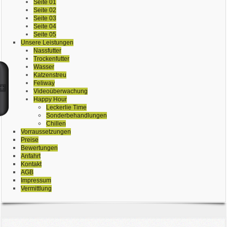
Seite 01
Seite 02
Seite 03
Seite 04
Seite 05
Unsere Leistungen
Nassfutter
Trockenfutter
Wasser
Katzenstreu
Feliway
Videoüberwachung
Happy Hour
Leckerlie Time
Sonderbehandlungen
Chillen
Vorraussetzungen
Preise
Bewertungen
Anfahrt
Kontakt
AGB
Impressum
Vermittlung