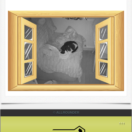
© ALLROUNDER
↑↑↑